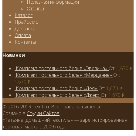
Полезная информация
Отзывы
Каталог
Прайс-лист
Доставка
Оплата
Контакты
Новинки
Комплект постельного белья «Эвелина»
От:
1,670
Р
Комплект постельного белья «Мерцание»
От:
1,670
Р
Комплект постельного белья «Лея»
От:
1,670
Р
Комплект постельного белья «Джек»
От:
1,670
Р
© 2016-2019 Tex-t.ru. Все права защищены.
Создано в
Студии Сайтов
.
«Татьяна. Домашний текстиль» — зарегистрированная
торговая марка с 2009 года.