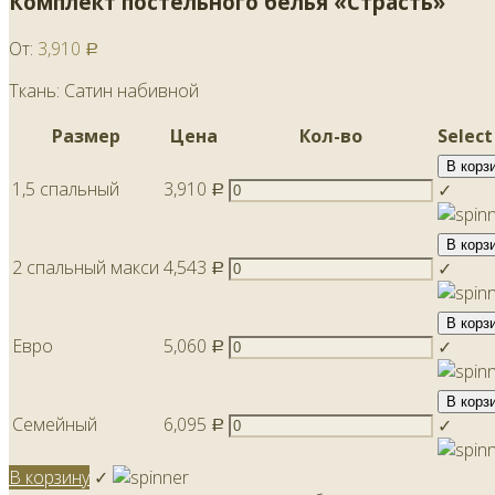
Комплект постельного белья «Страсть»
От:
3,910
Р
Ткань: Сатин набивной
Размер
Цена
Кол-во
Select
В корз
1,5 спальный
3,910
✓
Р
В корз
2 спальный макси
4,543
✓
Р
В корз
Евро
5,060
✓
Р
В корз
Семейный
6,095
✓
Р
В корзину
✓