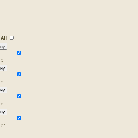
 All
ину
ину
ину
ину