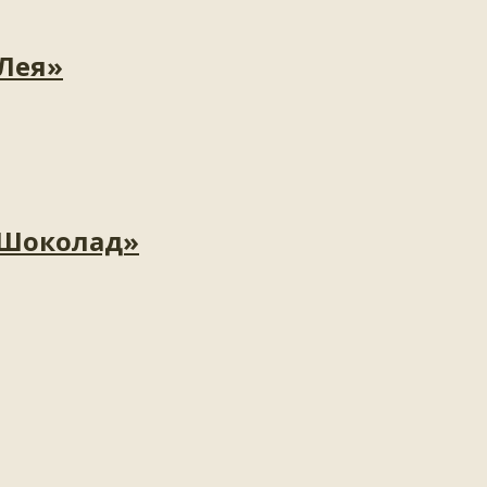
«Лея»
«Шоколад»