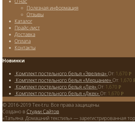
О нас
Полезная информация
Отзывы
Каталог
Прайс-лист
Доставка
Оплата
Контакты
Новинки
Комплект постельного белья «Эвелина»
От:
1,670
Р
Комплект постельного белья «Мерцание»
От:
1,670
Комплект постельного белья «Лея»
От:
1,670
Р
Комплект постельного белья «Джек»
От:
1,670
Р
© 2016-2019 Tex-t.ru. Все права защищены.
Создано в
Студии Сайтов
.
«Татьяна. Домашний текстиль» — зарегистрированная торг