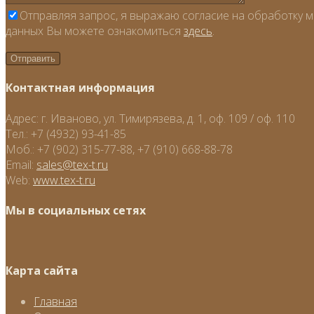
Отправляя запрос, я выражаю согласие на обработку м
данных Вы можете ознакомиться
здесь
.
Контактная информация
Адрес:
г. Иваново, ул. Тимирязева, д. 1, оф. 109 / оф. 110
Тел.:
+7 (4932) 93-41-85
Моб.:
+7 (902) 315-77-88, +7 (910) 668-88-78
Email:
sales@tex-t.ru
Web:
www.tex-t.ru
Мы в социальных сетях
Карта сайта
Главная