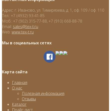
Адрес:
г. Иваново, ул. Тимирязева, д. 1, оф. 109 / оф. 110
Тел.:
+7 (4932) 93-41-85
Моб.:
+7 (902) 315-77-88, +7 (910) 668-88-78
Email:
sales@tex-t.ru
Web:
www.tex-t.ru
Мы в социальных сетях
Карта сайта
Главная
О нас
Полезная информация
Отзывы
Каталог
Прайс-лист