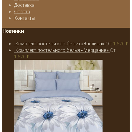
Доставка
Оплата
Контакты
Новинки
Комплект постельного белья «Эвелина»
От:
1,670
Р
Комплект постельного белья «Мерцание»
От:
1,670
Р