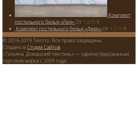
Комплект
постельного белья «Лея»
От:
1,670
Р
Комплект постельного белья «Джек»
От:
1,670
Р
© 2016-2019 Tex-t.ru. Все права защищены.
Создано в
Студии Сайтов
.
«Татьяна. Домашний текстиль» — зарегистрированная
торговая марка с 2009 года.