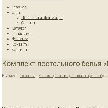
Главная
О нас
Полезная информация
Отзывы
Каталог
Прайс-лист
Доставка
Контакты
Корзина
Комплект постельного белья 
Вы здесь:
Главная
»
Каталог
»
Поплин
»
Поплин взрослый
»
К