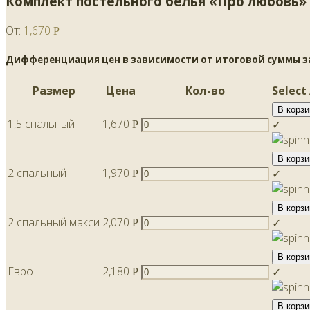
Комплект постельного белья «Про любовь»
От:
1,670
Р
Дифференциация цен в зависимости от итоговой суммы зак
Размер
Цена
Кол-во
Select
В корзи
1,5 спальный
1,670
✓
Р
В корзи
2 спальный
1,970
✓
Р
В корзи
2 спальный макси
2,070
✓
Р
В корзи
Евро
2,180
✓
Р
В корзи