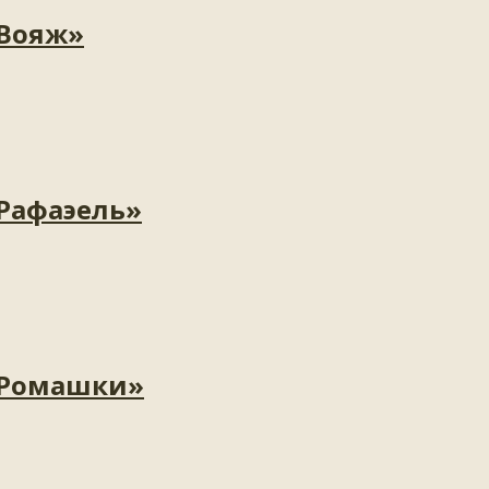
«Вояж»
«Рафаэель»
«Ромашки»