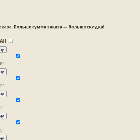
аза. Больше сумма заказа — больше скидка!
 All
ну
ну
ну
ну
ну