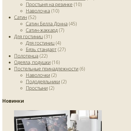
Простыня на резинке
(10)
Наволочка
(10)
Сатин
(52)
Сатин Белла Донна
(45)
Сатин-жаккард
(7)
Для гостиниц
(31)
Для гостиниц
(4)
Бязь стандарт
(27)
Полотенца
(22)
Одеяла, подушки
(16)
Постельные принадлежности
(6)
Наволочки
(2)
Пододеяльники
(2)
Простыни
(2)
Новинки