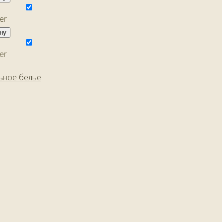
ну
ьное белье