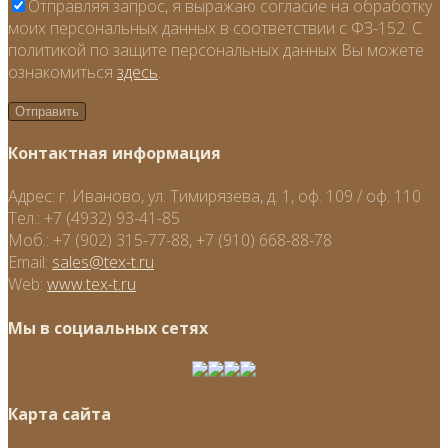
Отправляя запрос, я выражаю согласие на обработку
моих персональных данных в соответствии с ФЗ-152. С
политикой по защите персональных данных Вы можете
ознакомиться
здесь
.
Контактная информация
Адрес:
г. Иваново, ул. Тимирязева, д. 1, оф. 109 / оф. 110
Тел.:
+7 (4932) 93-41-85
Моб.:
+7 (902) 315-77-88, +7 (910) 668-88-78
Email:
sales@tex-t.ru
Web:
www.tex-t.ru
Мы в социальных сетях
Карта сайта