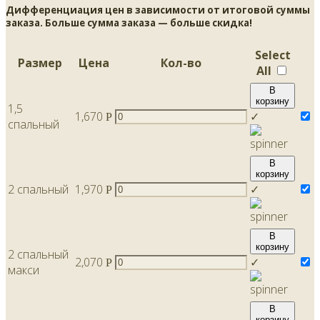
Дифференциация цен в зависимости от итоговой суммы
заказа. Больше сумма заказа — больше скидка!
Select
Размер
Цена
Кол-во
All
В
корзину
1,5
1,670
✓
Р
спальный
В
корзину
2 спальный
1,970
✓
Р
В
корзину
2 спальный
2,070
✓
Р
макси
В
корзину