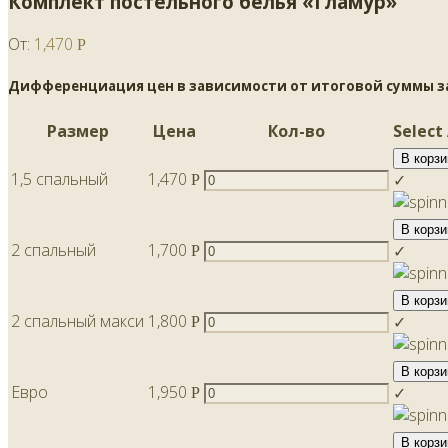
Комплект постельного белья «Гламур»
От:
1,470
Р
Дифференциация цен в зависимости от итоговой суммы зак
Размер
Цена
Кол-во
Select
В корзи
1,5 спальный
1,470
✓
Р
В корзи
2 спальный
1,700
✓
Р
В корзи
2 спальный макси
1,800
✓
Р
В корзи
Евро
1,950
✓
Р
В корзи