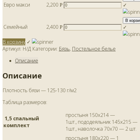
Евро макси
2,200
✓
Р
В корзи
Семейный
2,400
✓
Р
В корзину
✓
Артикул:
Н/Д
Категории:
Бязь
,
Постельное белье
Описание
Описание
Плотность бязи — 125-130 г/м2
Таблица размеров:
простыня 150х214 —
1,5 спальный
1шт., пододеяльник 145х215 —
комплект
1шт., наволочка 70х70 — 2 шт.
простыня 180х220 — 1