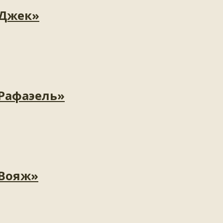
«Джек»
«Рафаэель»
«Вояж»