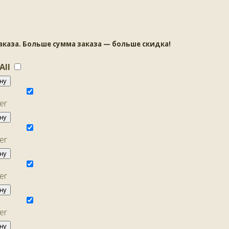
аза. Больше сумма заказа — больше скидка!
 All
ну
ну
ну
ну
ну