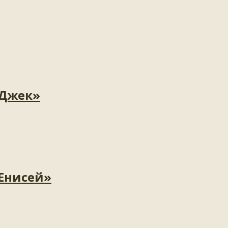
«Джек»
«Енисей»