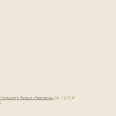
стельного белья «Эвелина»
От:
1,670
Р
Р