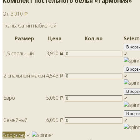
Комплект постельного белья «Гармония»
От:
3,910
Р
Ткань: Сатин набивной
Размер
Цена
Кол-во
Select
В корз
1,5 спальный
3,910
✓
Р
В корз
2 спальный макси
4,543
✓
Р
В корз
Евро
5,060
✓
Р
В корз
Семейный
6,095
✓
Р
В корзину
✓