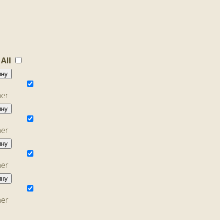
 All
ину
ину
ину
ину