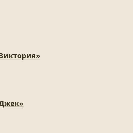
«Виктория»
«Джек»