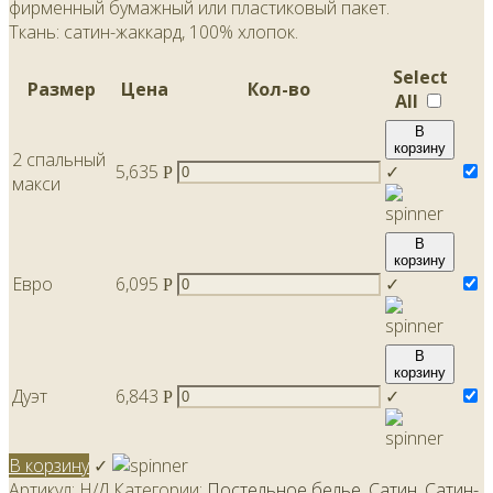
фирменный бумажный или пластиковый пакет.
Ткань: сатин-жаккард, 100% хлопок.
Select
Размер
Цена
Кол-во
All
В
корзину
2 спальный
5,635
✓
Р
макси
В
корзину
Евро
6,095
✓
Р
В
корзину
Дуэт
6,843
✓
Р
В корзину
✓
Артикул:
Н/Д
Категории:
Постельное белье
,
Сатин
,
Сатин-