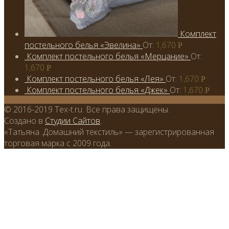
Комплект
постельного белья «Эвелина»
От:
1,670
Р
Комплект постельного белья «Мерцание»
От:
1,670
Р
Комплект постельного белья «Лея»
От:
1,670
Р
Комплект постельного белья «Джек»
От:
1,670
Р
© 2016-2019 Tex-t.ru. Все права защищены.
Создано в
Студии Сайтов
.
«Татьяна. Домашний текстиль» — зарегистрированная
торговая марка с 2009 года.