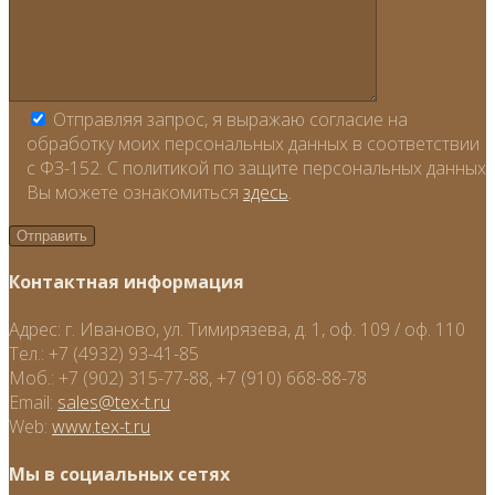
Отправляя запрос, я выражаю согласие на
обработку моих персональных данных в соответствии
с ФЗ-152. С политикой по защите персональных данных
Вы можете ознакомиться
здесь
.
Контактная информация
Адрес:
г. Иваново, ул. Тимирязева, д. 1, оф. 109 / оф. 110
Тел.:
+7 (4932) 93-41-85
Моб.:
+7 (902) 315-77-88, +7 (910) 668-88-78
Email:
sales@tex-t.ru
Web:
www.tex-t.ru
Мы в социальных сетях