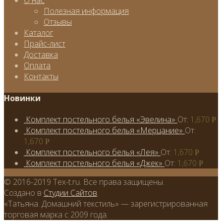
О нас
Полезная информация
Отзывы
Каталог
Прайс-лист
Доставка
Оплата
Контакты
Новинки
Комплект постельного белья «Эвелина»
От:
1,670
Р
Комплект постельного белья «Мерцание»
От:
1,670
Р
Комплект постельного белья «Лея»
От:
1,670
Р
Комплект постельного белья «Джек»
От:
1,670
Р
© 2016-2019 Tex-t.ru. Все права защищены.
Создано в
Студии Сайтов
.
«Татьяна. Домашний текстиль» — зарегистрированная
торговая марка с 2009 года.