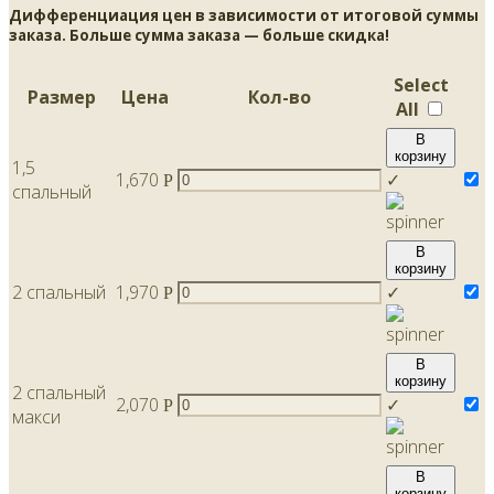
Дифференциация цен в зависимости от итоговой суммы
заказа. Больше сумма заказа — больше скидка!
Select
Размер
Цена
Кол-во
All
В
корзину
1,5
1,670
✓
Р
спальный
В
корзину
2 спальный
1,970
✓
Р
В
корзину
2 спальный
2,070
✓
Р
макси
В
корзину