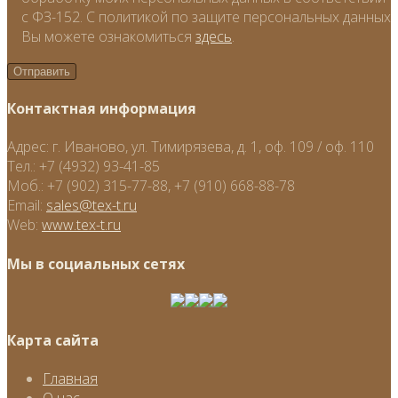
с ФЗ-152. С политикой по защите персональных данных
Вы можете ознакомиться
здесь
.
Контактная информация
Адрес:
г. Иваново, ул. Тимирязева, д. 1, оф. 109 / оф. 110
Тел.:
+7 (4932) 93-41-85
Моб.:
+7 (902) 315-77-88, +7 (910) 668-88-78
Email:
sales@tex-t.ru
Web:
www.tex-t.ru
Мы в социальных сетях
Карта сайта
Главная