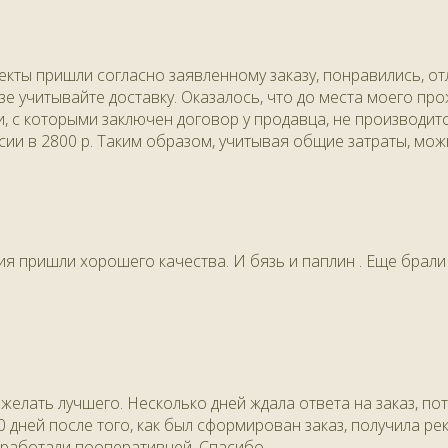
екты пришли согласно заявленному заказу, понравились, от
азе учитывайте доставку. Оказалось, что до места моего п
с которыми заключен договор у продавца, не производится
ии в 2800 р. Таким образом, учитывая общие затраты, можн
лия пришли хорошего качества. И бязь и паплин . Еще брал
 желать лучшего. Несколько дней ждала ответа на заказ, п
0 дней после того, как был сформирован заказ, получила ре
 работали пооперативней. Спасибо.