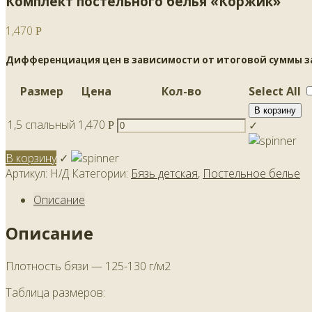
Комплект постельного белья «Коржик»
1,470
Р
Дифференциация цен в зависимости от итоговой суммы зак
Размер
Цена
Кол-во
Select All
В корзину
1,5 спальный
1,470
✓
Р
В корзину
✓
Артикул:
Н/Д
Категории:
Бязь детская
,
Постельное белье
Описание
Описание
Плотность бязи — 125-130 г/м2
Таблица размеров: