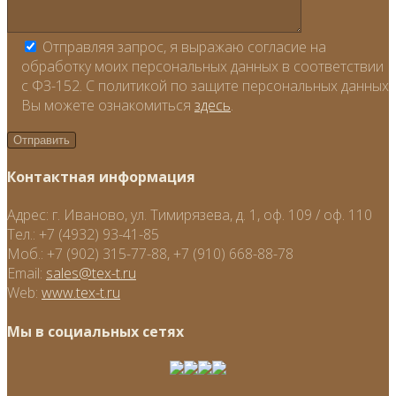
Отправляя запрос, я выражаю согласие на
обработку моих персональных данных в соответствии
с ФЗ-152. С политикой по защите персональных данных
Вы можете ознакомиться
здесь
.
Контактная информация
Адрес:
г. Иваново, ул. Тимирязева, д. 1, оф. 109 / оф. 110
Тел.:
+7 (4932) 93-41-85
Моб.:
+7 (902) 315-77-88, +7 (910) 668-88-78
Email:
sales@tex-t.ru
Web:
www.tex-t.ru
Мы в социальных сетях