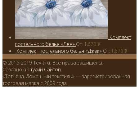
Комплект
постельного белья «Лея»
От:
1,670
Р
Комплект постельного белья «Джек»
От:
1,670
Р
© 2016-2019 Tex-t.ru. Все права защищены.
Создано в
Студии Сайтов
.
«Татьяна. Домашний текстиль» — зарегистрированная
торговая марка с 2009 года.