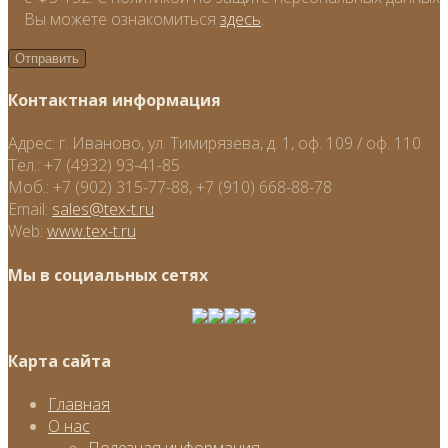
Вы можете ознакомиться
здесь
.
Контактная информация
Адрес:
г. Иваново, ул. Тимирязева, д. 1, оф. 109 / оф. 110
Тел.:
+7 (4932) 93-41-85
Моб.:
+7 (902) 315-77-88, +7 (910) 668-88-78
Email:
sales@tex-t.ru
Web:
www.tex-t.ru
Мы в социальных сетях
Карта сайта
Главная
О нас