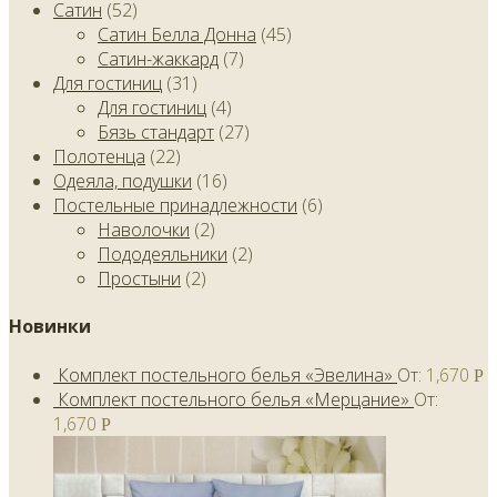
Сатин
(52)
Сатин Белла Донна
(45)
Сатин-жаккард
(7)
Для гостиниц
(31)
Для гостиниц
(4)
Бязь стандарт
(27)
Полотенца
(22)
Одеяла, подушки
(16)
Постельные принадлежности
(6)
Наволочки
(2)
Пододеяльники
(2)
Простыни
(2)
Новинки
Комплект постельного белья «Эвелина»
От:
1,670
Р
Комплект постельного белья «Мерцание»
От:
1,670
Р