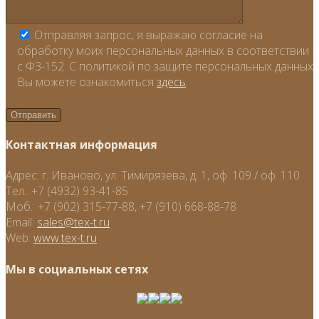
Отправляя запрос, я выражаю согласие на
обработку моих персональных данных в соответствии
с ФЗ-152. С политикой по защите персональных данных
Вы можете ознакомиться
здесь
.
Контактная информация
Адрес:
г. Иваново, ул. Тимирязева, д. 1, оф. 109 / оф. 110
Тел.:
+7 (4932) 93-41-85
Моб.:
+7 (902) 315-77-88, +7 (910) 668-88-78
Email:
sales@tex-t.ru
Web:
www.tex-t.ru
Мы в социальных сетях