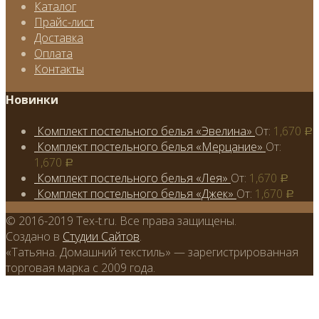
Каталог
Прайс-лист
Доставка
Оплата
Контакты
Новинки
Комплект постельного белья «Эвелина»
От:
1,670
Р
Комплект постельного белья «Мерцание»
От:
1,670
Р
Комплект постельного белья «Лея»
От:
1,670
Р
Комплект постельного белья «Джек»
От:
1,670
Р
© 2016-2019 Tex-t.ru. Все права защищены.
Создано в
Студии Сайтов
.
«Татьяна. Домашний текстиль» — зарегистрированная
торговая марка с 2009 года.