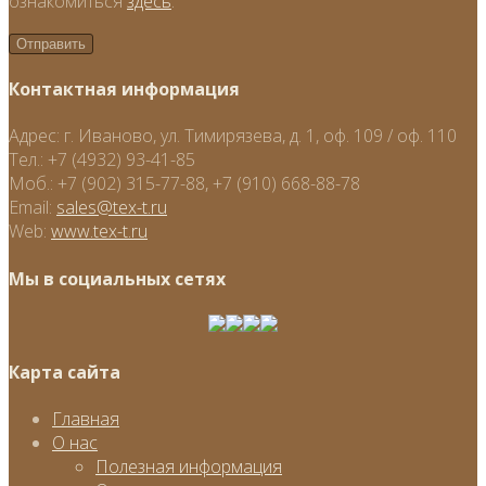
ознакомиться
здесь
.
Контактная информация
Адрес:
г. Иваново, ул. Тимирязева, д. 1, оф. 109 / оф. 110
Тел.:
+7 (4932) 93-41-85
Моб.:
+7 (902) 315-77-88, +7 (910) 668-88-78
Email:
sales@tex-t.ru
Web:
www.tex-t.ru
Мы в социальных сетях
Карта сайта
Главная
О нас
Полезная информация