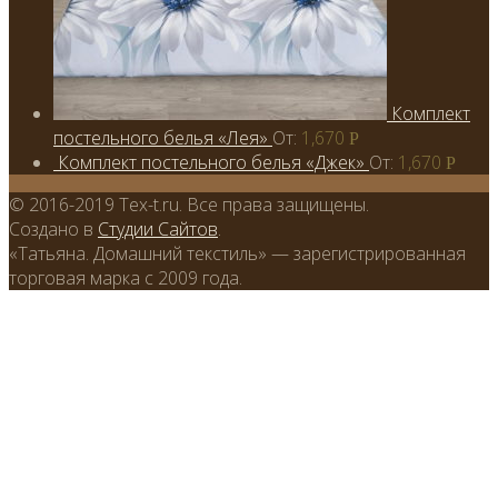
Комплект
постельного белья «Лея»
От:
1,670
Р
Комплект постельного белья «Джек»
От:
1,670
Р
© 2016-2019 Tex-t.ru. Все права защищены.
Создано в
Студии Сайтов
.
«Татьяна. Домашний текстиль» — зарегистрированная
торговая марка с 2009 года.